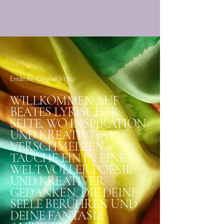
Beates lyrische
Seite
Entdecke Kreativität Hier
WILLKOMMEN AUF
BEATES LYRISCHER
SEITE, WO INSPIRATION
UND KREATIVITÄT
VERSCHMELZEN.
TAUCHE EIN IN EINE
WELT VOLLER POESIE
UND KREATIVER
GEDANKEN, DIE DEINE
SEELE BERÜHREN UND
DEINE FANTASIE