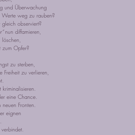
ung und Überwachung
n Werte weg zu rauben?
 gleich observiert?
r“ 
nun diffamieren,
l löschen,
gst zum Opfer?
ngst zu sterben,
 Freiheit zu verlieren,
t.
 kriminalisieren.
er eine Chance.
h neuen Fronten.
er eignen
.
s verbindet.