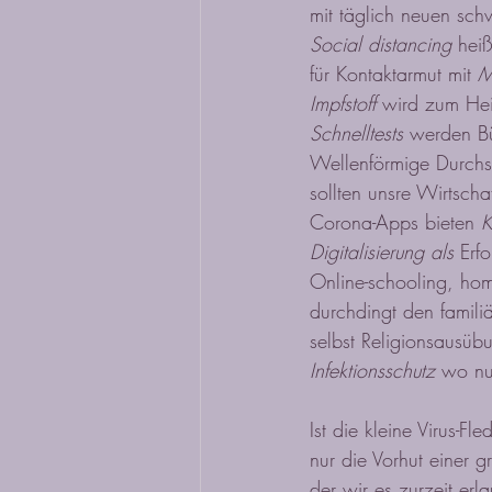
mit täglich neuen sch
Social distancing
 heiß
für Kontaktarmut mit 
Impfstoff
 wird zum Hei
Schnelltests
 werden Bü
Wellenförmige Durch
sollten unsre Wirtschaf
Corona-Apps bieten 
K
Digitalisierung als 
Erf
Online-schooling, hom
durchdingt den familiä
selbst Religionsausübun
Infektionsschutz
 wo nu
Ist die kleine Virus-Fl
nur die Vorhut einer 
der wir es zurzeit erl