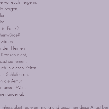
be vor euch hergehn.
die Sorgen,
len.
in:
 ist Panik?
chenwürde?
rwirrten
 in den Heimen
 Kranken nicht,
asst sie lernen,
ch in diesen Zeiten
zum Schlafen an.
en die Armut
in unsrer Welt.
oneinander ab.
rmherzigkeit regieren, mutig und besonnen diese Angst bes