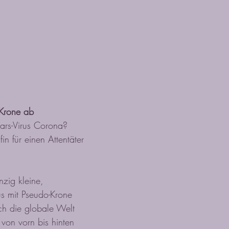
Krone ab
ars-Virus Corona?
in für einen Attentäter
nzig kleine,
s mit Pseudo-Krone
ch die globale Welt
 von vorn bis hinten