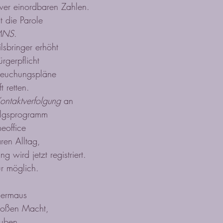
wer einordbaren Zahlen.
t die Parole
MNS
.
lsbringer erhöht
rgerpflicht
seuchungspläne
t retten.
ontaktverfolgung
 an
olgsprogramm
eoffice
ren Alltag,
g wird jetzt registriert.
r möglich.
edermaus
großen Macht,
auben,